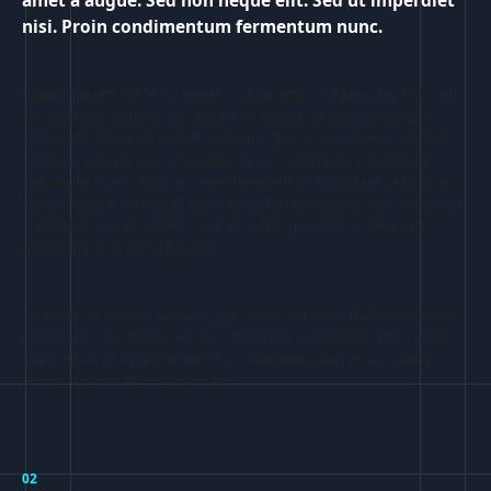
amet a augue. Sed non neque elit. Sed ut imperdiet
nisi. Proin condimentum fermentum nunc.
Lorem ipsum dolor sit amet, consectetur adipisicing elit, sed
do eiusmod tempor incididunt ut labore et dolore magna
aliqua. Ut enim ad minim veniam, quis nostrud exercitation
ullamco laboris nisi ut aliquip ex ea commodo consequat.
Duis aute irure dolor in reprehenderit in voluptate velit esse
cillum dolore eu fugiat nulla pariatur. Excepteur sint occaecat
cupidatat non proident, sunt in culpa qui officia deserunt
mollit anim id est laborum.
Ut enim ad minim veniam, quis nostrud exercitation ullamco
laboris nisi ut aliquip ex ea commodo consequat. Duis aute
irure dolor in reprehenderit in voluptate velit esse cillum
dolore eu fugiat nulla pariatur.
02