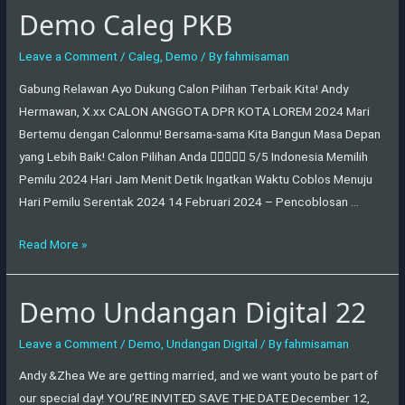
Demo Caleg PKB
Leave a Comment
/
Caleg
,
Demo
/ By
fahmisaman
Gabung Relawan Ayo Dukung Calon Pilihan Terbaik Kita! Andy
Hermawan, X.xx CALON ANGGOTA DPR KOTA LOREM 2024 Mari
Bertemu dengan Calonmu! Bersama-sama Kita Bangun Masa Depan
yang Lebih Baik! Calon Pilihan Anda  5/5 Indonesia Memilih
Pemilu 2024 Hari Jam Menit Detik Ingatkan Waktu Coblos Menuju
Hari Pemilu Serentak 2024 14 Februari 2024 – Pencoblosan …
Read More »
Demo Undangan Digital 22
Demo
Undangan
Leave a Comment
/
Demo
,
Undangan Digital
/ By
fahmisaman
Digital
22
Andy &Zhea We are getting married, and we want youto be part of
our special day! YOU’RE INVITED SAVE THE DATE December 12,