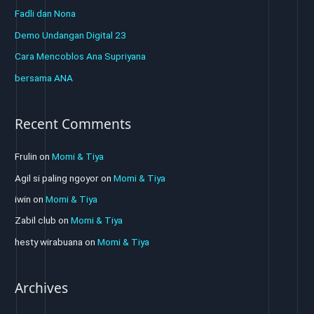
h
Fadli dan Nona
f
Demo Undangan Digital 23
o
Cara Mencoblos Ana Supriyana
r
bersama ANA
:
Recent Comments
Frulin
on
Momi & Tiya
Agil si paling ngoyor
on
Momi & Tiya
iwin
on
Momi & Tiya
Zabil club
on
Momi & Tiya
hesty wirabuana
on
Momi & Tiya
Archives