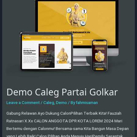
Caleg
Partai
Golkar
Demo Caleg Partai Golkar
Leave a Comment
/
Caleg
,
Demo
/ By
fahmisaman
Gabung Relawan Ayo Dukung CalonPilihan Terbaik Kita! Fauziah
Ratnasari X.Xx CALON ANGGOTA DPR KOTA LOREM 2024 Mari
Bertemu dengan Calonmu! Bersama-sama Kita Bangun Masa Depan
yang Lebih Baik! Calon Pilihan Anda Menuju HariPemilu Serentak