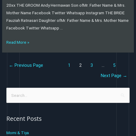
20xx THE GROOM Andy Hermawan Son ofMr. Father Name & Mrs.
Mother Name Facebook Twitter Whatsapp Instagram THE BRIDE
Fauziah Ratnasari Daughter ofMr. Father Name & Mrs. Mother Name
Facebook Twitter Whatsapp …
Read More »
←
Previous Page
1
2
3
…
5
Next Page
→
S
e
a
Recent Posts
r
c
Momi & Tiya