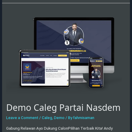
Demo
Caleg
Partai
Nasdem
Demo Caleg Partai Nasdem
Leave a Comment
/
Caleg
,
Demo
/ By
fahmisaman
Gabung Relawan Ayo Dukung CalonPilihan Terbaik Kita! Andy