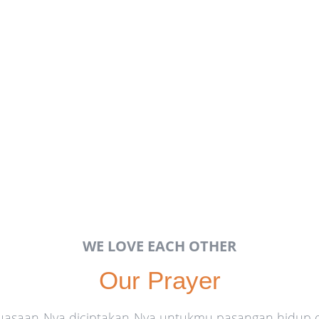
WE LOVE EACH OTHER
Our Prayer
kuasaan-Nya diciptakan-Nya untukmu pasangan hidup d