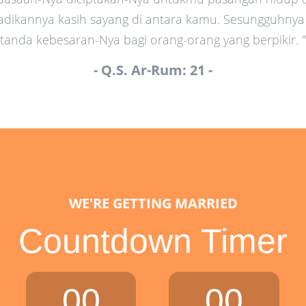
jadikannya kasih sayang di antara kamu. Sesungguhnya
tanda kebesaran-Nya bagi orang-orang yang berpikir. "
- Q.S. Ar-Rum: 21 -
WE'RE GETTING MARRIED
Countdown Timer
00
00